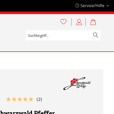
Service/Hilfe
(
2
)
chwarzwald Pfeffer