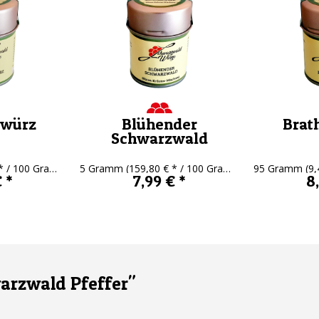
ewürz
Blühender
Brat
Schwarzwald
 / 100 Gramm)
5 Gramm
(159,80 € * / 100 Gramm)
95 Gramm
(9
 *
7,99 € *
8
rzwald Pfeffer"