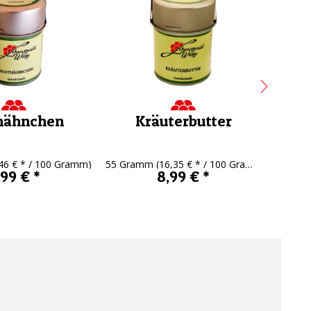
hähnchen
Kräuterbutter
,46 € * / 100 Gramm)
55 Gramm
(16,35 € * / 100 Gramm)
60 Gr
,99 € *
8,99 € *