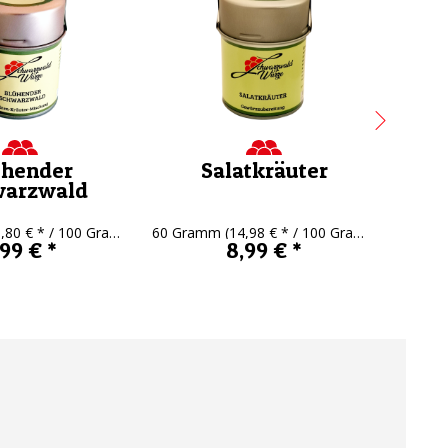
ühender
Salatkräuter
warzwald
,80 € * / 100 Gramm)
60 Gramm
(14,98 € * / 100 Gramm)
60 Gr
,99 € *
8,99 € *