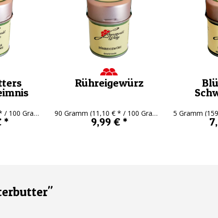
ters
Rühreigewürz
Bl
imnis
Sch
 / 100 Gramm)
90 Gramm
(11,10 € * / 100 Gramm)
5 Gramm
(159
 *
9,99 € *
7
erbutter"