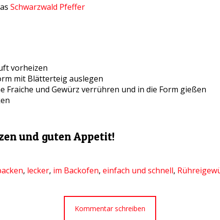
was
Schwarzwald Pfeffer
uft vorheizen
orm mit Blätterteig auslegen
me Fraiche und Gewürz verrühren und in die Form gießen
ken
zen und guten Appetit!
backen
,
lecker
,
im Backofen
,
einfach und schnell
,
Rühreigew
Kommentar schreiben