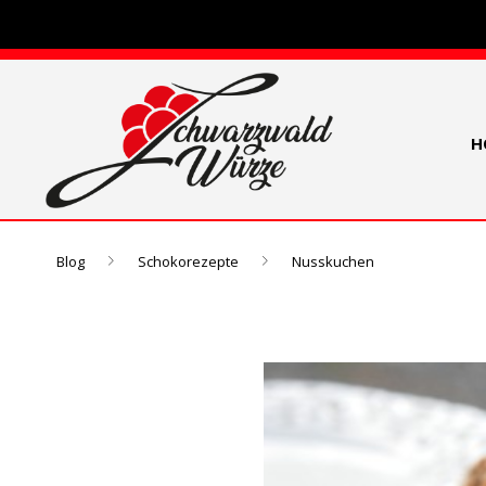
H
Blog
Schokorezepte
Nusskuchen