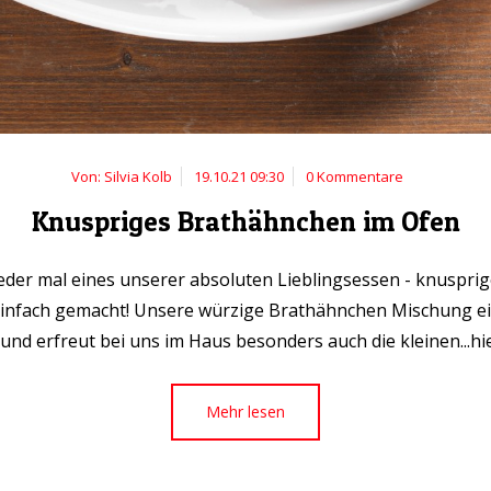
Von: Silvia Kolb
19.10.21 09:30
0 Kommentare
Knuspriges Brathähnchen im Ofen
der mal eines unserer absoluten Lieblingsessen - knuspri
einfach gemacht! Unsere würzige Brathähnchen Mischung eign
nd erfreut bei uns im Haus besonders auch die kleinen...hi
Mehr lesen